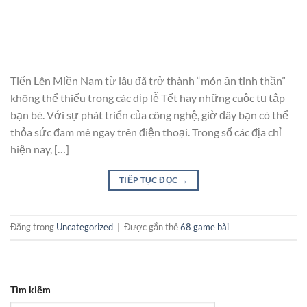
Tiến Lên Miền Nam từ lâu đã trở thành “món ăn tinh thần”
không thể thiếu trong các dịp lễ Tết hay những cuộc tụ tập
bạn bè. Với sự phát triển của công nghệ, giờ đây bạn có thể
thỏa sức đam mê ngay trên điện thoại. Trong số các địa chỉ
hiện nay, […]
TIẾP TỤC ĐỌC
→
Đăng trong
Uncategorized
|
Được gắn thẻ
68 game bài
Tìm kiếm