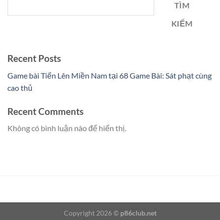
TÌM
KIẾM
Recent Posts
Game bài Tiến Lên Miền Nam tại 68 Game Bài: Sát phạt cùng
cao thủ
Recent Comments
Không có bình luận nào để hiển thị.
Copyright 2026 ©
p86club.net