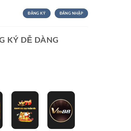
ĐĂNG KÝ
ĐĂNG NHẬP
NG KÝ DỄ DÀNG