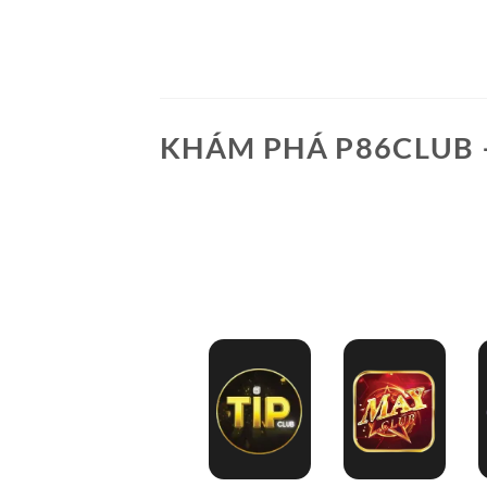
Bỏ
qua
nội
dung
KHÁM PHÁ P86CLUB –