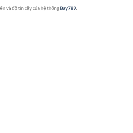
iển và độ tin cậy của hệ thống
Bay789
.