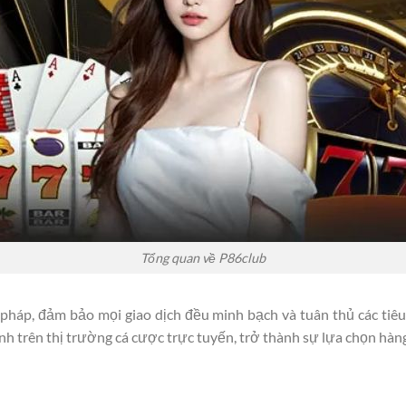
Tổng quan về P86club
pháp, đảm bảo mọi giao dịch đều minh bạch và tuân thủ các tiê
h trên thị trường cá cược trực tuyến, trở thành sự lựa chọn hàn