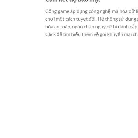
Cổng game áp dụng công nghệ mã hóa dữ liệu
chơi một cách tuyệt đối. Hệ thống sử dụng
hóa an toàn, ngăn chặn nguy cơ bị đánh cắp
Click để tìm hiểu thêm về gói khuyến mãi 