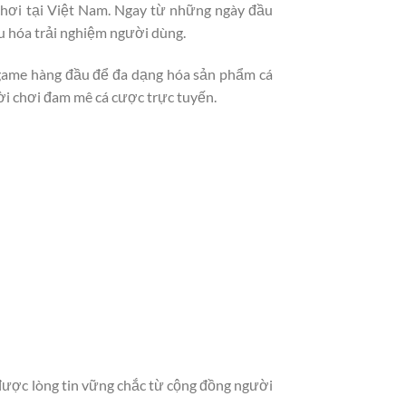
chơi tại Việt Nam. Ngay từ những ngày đầu
ưu hóa trải nghiệm người dùng.
 game hàng đầu để đa dạng hóa sản phẩm cá
ời chơi đam mê cá cược trực tuyến.
ược lòng tin vững chắc từ cộng đồng người