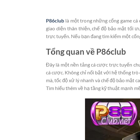
P86club
là một trong những cổng game cá c
giao diện thân thiện, chế độ bảo mật tối 
trực tuyến. Nếu bạn đang tìm kiếm một cổng
Tổng quan về P86club
Đây là một nền tảng cá cược trực tuyến ch
cá cược. Không chỉ nổi bật với hệ thống tr
mà, tốc độ xử lý nhanh và chế độ bảo mật ca
Tìm hiểu thêm về hạ tầng kỹ thuật mạnh m